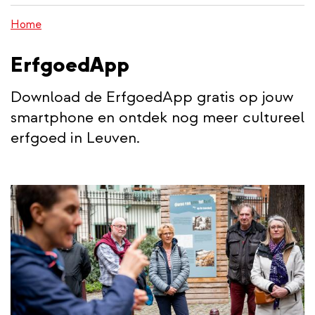
wisselen
inhoud
Home
gaan
ErfgoedApp
Download de ErfgoedApp gratis op jouw
smartphone en ontdek nog meer cultureel
erfgoed in Leuven.