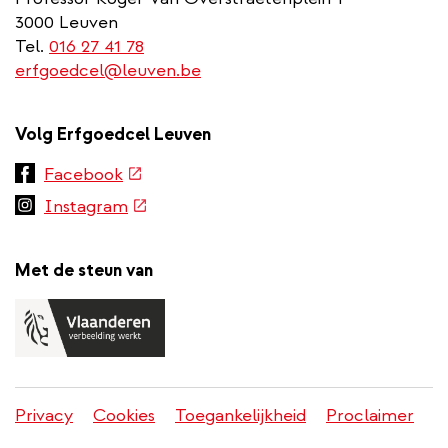
3000 Leuven
Tel.
016 27 41 78
erfgoedcel@leuven.be
Volg Erfgoedcel Leuven
(externe
Facebook
link)
(externe
Instagram
link)
Met de steun van
Privacy
Cookies
Toegankelijkheid
Proclaimer
Juridisch