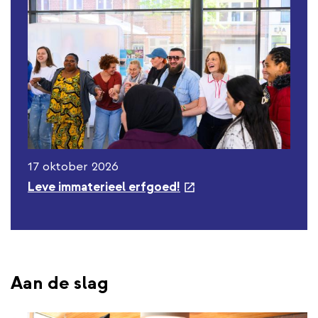
17 oktober 2026
e
Leve immaterieel erfgoed!
x
t
e
r
n
Aan de slag
a
l