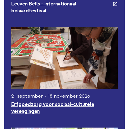
e
Leuven Bells - internationaal
x
beiaardfestival
t
e
r
n
a
l
l
i
n
k
21 september - 18 november 2026
Erfgoedzorg voor sociaal-culturele
verengingen