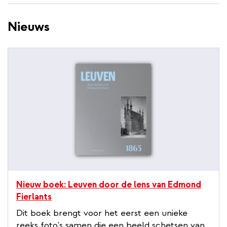
wisselen
inhoud
Nieuws
gaan
Nieuw boek: Leuven door de lens van Edmond
Fierlants
Dit boek brengt voor het eerst een unieke
reeks foto's samen die een beeld schetsen van