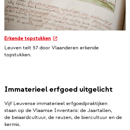
k
e
Erkende topstukken
x
Leuven telt 57 door Vlaanderen erkende
t
topstukken.
e
r
n
a
l
Immaterieel erfgoed uitgelicht
l
i
Vijf Leuvense immaterieel erfgoedpraktijken
n
staan op de Vlaamse Inventaris: de Jaartallen,
k
de beiaardcultuur, de reuzen, de biercultuur en de
kermis.