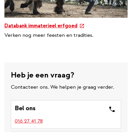
e
Databank immaterieel erfgoed
x
Verken nog meer feesten en tradities.
t
e
r
n
a
Heb je een vraag?
l
l
Contacteer ons. We helpen je graag verder.
i
n
k
Bel ons
016 27 41 78