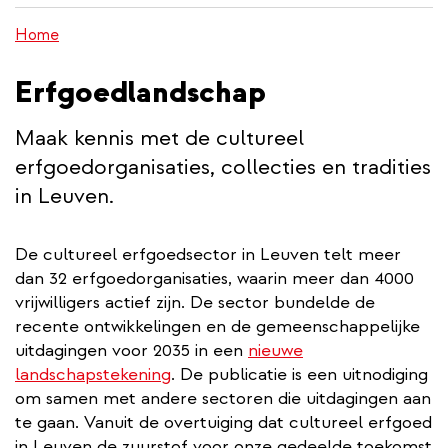
wisselen
inhoud
Home
gaan
Erfgoedlandschap
Maak kennis met de cultureel
erfgoedorganisaties, collecties en tradities
in Leuven.
De cultureel erfgoedsector in Leuven telt meer
dan 32 erfgoedorganisaties, waarin meer dan 4000
vrijwilligers actief zijn. De sector bundelde de
recente ontwikkelingen en de gemeenschappelijke
uitdagingen voor 2035 in een
nieuwe
landschapstekening
. De publicatie is een uitnodiging
om samen met andere sectoren die uitdagingen aan
te gaan. Vanuit de overtuiging dat cultureel erfgoed
in Leuven de zuurstof voor onze gedeelde toekomst