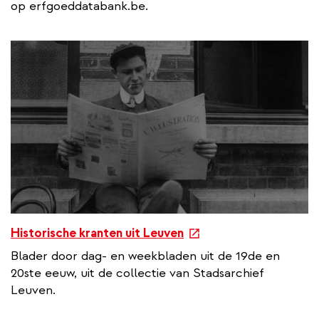
op erfgoeddatabank.be.
e
Historische kranten uit Leuven
x
Blader door dag- en weekbladen uit de 19de en
t
20ste eeuw, uit de collectie van Stadsarchief
e
Leuven.
r
n