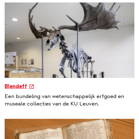
a
l
l
i
n
k
e
Blendeff
x
Een bundeling van wetenschappelijk erfgoed en
t
museale collecties van de KU Leuven.
e
r
n
a
l