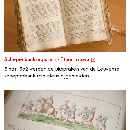
l
i
n
k
e
Schepenbankregisters - Itinera nova
x
Sinds 1362 werden de uitspraken van de Leuvense
t
schepenbank minutieus bijgehouden.
e
r
n
a
l
l
i
n