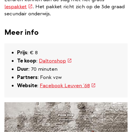
(externe
lespakket
. Het pakket richt zich op de 3de graad
link)
secundair onderwijs.
Meer info
Prijs
: € 8
(externe
Te koop
:
Daltonshop
link)
Duur
: 70 minuten
Partners
: Fonk vzw
(externe
Website
:
Facebook Leuven '68
link)