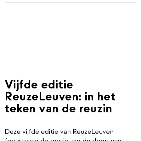
wisselen
inhoud
gaan
Vijfde editie
ReuzeLeuven: in het
teken van de reuzin
Deze vijfde editie van ReuzeLeuven
focuste op de reuzin, op de doop van