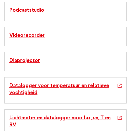
Podcaststudio
Videorecorder
Diaprojector
e
Datalogger voor temperatuur en relatieve
x
vochtigheid
t
e
r
e
Lichtmeter en datalogger voor lux, uv, T en
n
x
RV
a