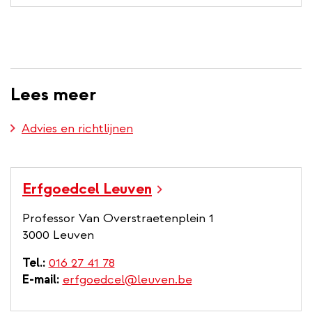
n
i
t
a
n
e
l
k
r
l
n
i
a
n
Lees meer
l
k
l
Advies en richtlijnen
i
n
k
Erfgoedcel Leuven
Professor Van Overstraetenplein 1
3000 Leuven
Tel.
016 27 41 78
E-mail
erfgoedcel@leuven.be