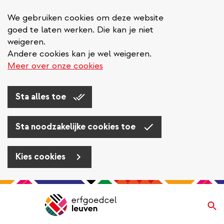
We gebruiken cookies om deze website
goed te laten werken. Die kan je niet
weigeren.
Andere cookies kan je wel weigeren.
Meer over onze cookies
Sta alles toe
Sta noodzakelijke cookies toe
Kies cookies
Overslaan
en
Zo
Navigatie
naar
de