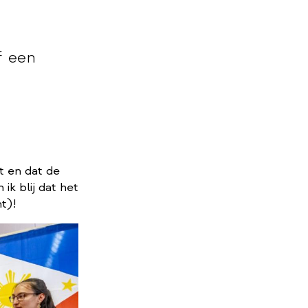
f een
et en dat de
ik blij dat het
t)!