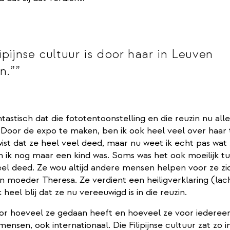
ipijnse cultuur is door haar in Leuven
n.”
ntastisch dat die fototentoonstelling en die reuzin nu all
oor de expo te maken, ben ik ook heel veel over haar
ist dat ze heel veel deed, maar nu weet ik echt pas wat
n ik nog maar een kind was. Soms was het ook moeilijk t
el deed. Ze wou altijd andere mensen helpen voor ze zic
n moeder Theresa. Ze verdient een heiligverklaring (lac
heel blij dat ze nu vereeuwigd is in die reuzin.
oor hoeveel ze gedaan heeft en hoeveel ze voor iederee
ensen, ook internationaal. Die Filipijnse cultuur zat zo i