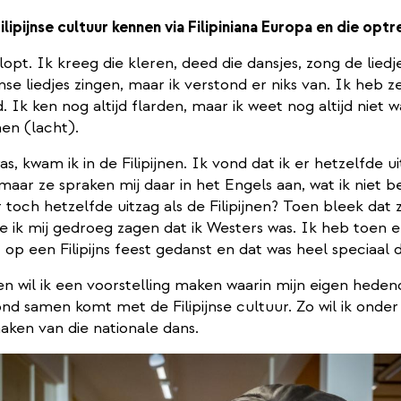
Filipijnse cultuur kennen via Filipiniana Europa en die opt
lopt. Ik kreeg die kleren, deed die dansjes, zong de liedje
ijnse liedjes zingen, maar ik verstond er niks van. Ik heb
 Ik ken nog altijd flarden, maar ik weet nog altijd niet wa
en (lacht).
was, kwam ik in de Filipijnen. Ik vond dat ik er hetzelfde u
aar ze spraken mij daar in het Engels aan, wat ik niet b
r toch hetzelfde uitzag als de Filipijnen? Toen bleek dat 
 ik mij gedroeg zagen dat ik Westers was. Ik heb toen ee
 op een Filipijns feest gedanst en dat was heel speciaal d
en wil ik een voorstelling maken waarin mijn eigen hede
d samen komt met de Filipijnse cultuur. Zo wil ik onder
aken van die nationale dans.