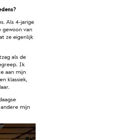
redens?
s. Als 4-jarige
 ze gewoon van
t ze eigenlijk
itzag als de
egreep. Ik
ze aan mijn
n klassiek,
aar.
ndaagse
 andere mijn