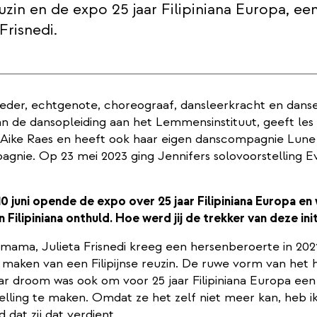
reuzin en de expo 25 jaar Filipiniana Europa, e
Frisnedi.
eder, echtgenote, choreograaf, dansleerkracht en danser
n de dansopleiding aan het Lemmensinstituut, geeft les 
ike Raes en heeft ook haar eigen danscompagnie Lune
gnie. Op 23 mei 2023 ging Jennifers solovoorstelling Ev
 juni opende de expo over 25 jaar Filipiniana Europa en
in Filipiniana onthuld. Hoe werd jij de trekker van deze ini
 mama, Julieta Frisnedi kreeg een hersenberoerte in 2021
 maken van een Filipijnse reuzin. De ruwe vorm van het 
ar droom was ook om voor 25 jaar Filipiniana Europa een
elling te maken. Omdat ze het zelf niet meer kan, heb i
 dat zij dat verdient.