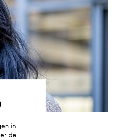
n
gen in
ter de