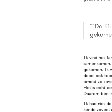
“De Fil
gekome
Ik vind het fa
samenkomen. D
gekomen. Ik w
deed, ook toe
omdat ze zove
Het is echt ee
Daarom ben ik 
Ik had niet d
kende zoveel m