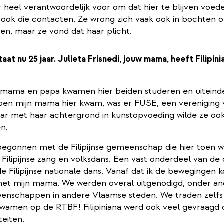
r heel verantwoordelijk voor om dat hier te blijven voed
ook die contacten. Ze wrong zich vaak ook in bochten 
en, maar ze vond dat haar plicht.
taat nu 25 jaar. Julieta Frisnedi, jouw mama, heeft Filipin
 mama en papa kwamen hier beiden studeren en uiteinde
oen mijn mama hier kwam, was er FUSE, een vereniging vo
ar met haar achtergrond in kunstopvoeding wilde ze ook
n.
begonnen met de Filipijnse gemeenschap die hier toen 
Filipijnse zang en volksdans. Een vast onderdeel van de
, de Filipijnse nationale dans. Vanaf dat ik de bewegingen
 met mijn mama. We werden overal uitgenodigd, onder a
meenschappen in andere Vlaamse steden. We traden zelfs
kwamen op de RTBF! Filipiniana werd ook veel gevraagd
iteiten.