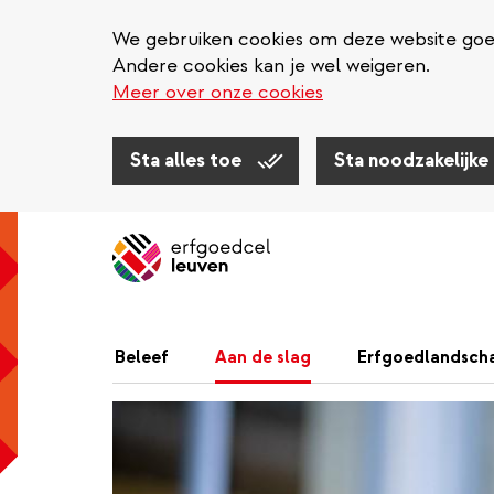
We gebruiken cookies om deze website goed 
Andere cookies kan je wel weigeren.
Meer over onze cookies
Sta alles toe
Sta noodzakelijke
Overslaan
en
naar
de
inhoud
Beleef
Aan de slag
Erfgoedlandsch
gaan