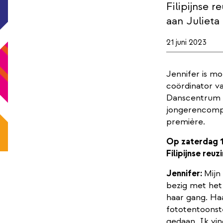
Filipijnse 
aan Julieta 
21 juni 2023
Jennifer is mo
coördinator va
Danscentrum A
jongerencompa
première.
Op zaterdag 10
Filipijnse reuz
Jennifer:
Mijn
bezig met het
haar gang. Ha
fototentoonst
gedaan. Ik vind