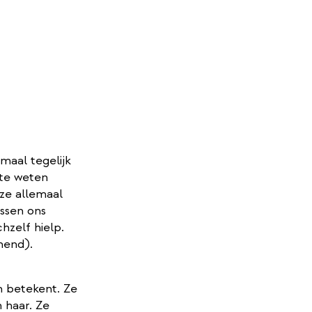
emaal tegelijk
 te weten
 ze allemaal
ussen ons
hzelf hielp.
hend).
n betekent. Ze
n haar. Ze