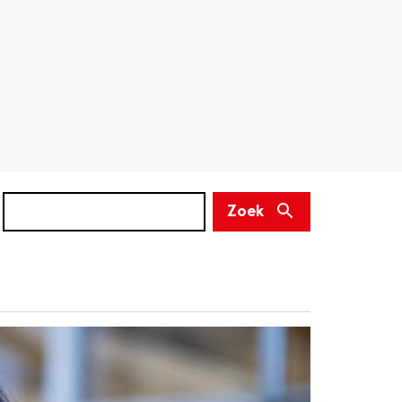
Zoek
(niet
Zoek
verplicht)