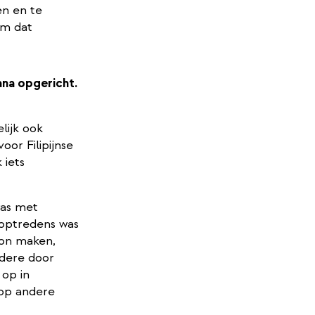
en en te
om dat
iana opgericht.
lijk ook
or Filipijnse
 iets
was met
 optredens was
 kon maken,
ndere door
 op in
 op andere