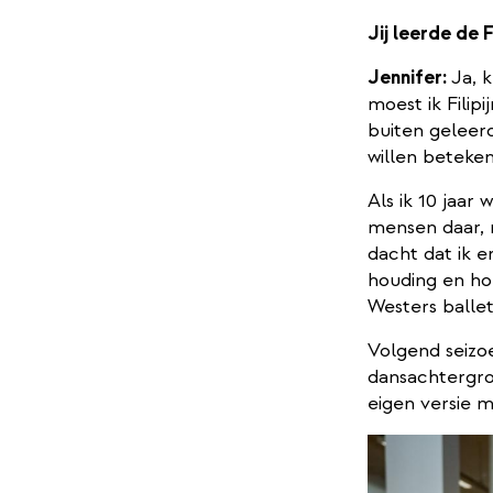
Jij leerde de 
Jennifer:
Ja, k
moest ik Filip
buiten geleerd.
willen beteken
Als ik 10 jaar 
mensen daar, m
dacht dat ik e
houding en hoe
Westers ballet
Volgend seizo
dansachtergron
eigen versie m