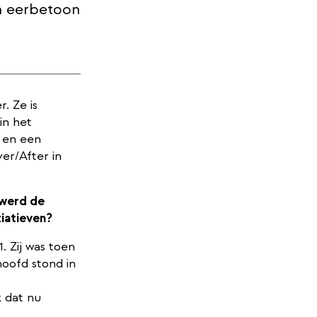
en eerbetoon
. Ze is
in het
 en een
er/After in
 werd de
tiatieven?
. Zij was toen
hoofd stond in
k dat nu